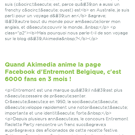
suis (c&ocirc;t&eacute; est, parce qu&#39;on a aussi un
frenchy c&ocirc;t&eacute; ouest) est<b> en Australie, je suis
parti pour un voyage d&#39;un an</b> &agrave;
l&#39;autre bout du monde pour am&eacute;liorer mon
anglais, et d&eacute;couvrir le monde...&nbsp;</p> <p
class="p2"><b>Mais pourquoi nous parle-t-il de son voyage
sur le blog d&#39;Akimedia&nbsp;?</b></p>
Quand Akimedia anime la page
Facebook d'Entremont Belgique, c'est
6000 fans en 3 mois !
<p>Entremont est une marque qu&#39;il n&#39;est plus
n&eacute;cessaire de pr&eacute;senter.
Cr&eacute;&eacute;e en 1950, la soci&eacute;t&eacute;
d&eacute;veloppe rapidement une notori&eacute;t&eacute;
importante et une identit&eacute; forte.&nbsp;</p>
<p>Depuis plusieurs ann&eacute;es, le concours Entremont
Raclette Party rencontre un franc succ&egrave;s
aupr&egrave;s des aficionados de cette recette festive.