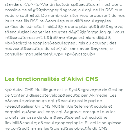
standard.</p> <p>Via un lecteur sp&eacute;cial, il est donc
possible de s&#39;abonner &agrave; autant de fils RSS que
vous le souhaitez. De nombreux sites web proposent de nos
jours des fils RSS reli&eacute;s aux diff&eacute;rentes
parties de leur site. Il n&#39;y a donc plus qu&#39;&agrave;
s&eacute;lectionner les sources d&#39;information qui vous
int&eacute;ressent. L&#39;avantage est alors d&#39;
<b>&ecirc;tre spontan&eacute;ment mis au courant des
nouveaut&eacute;s du site</b>, sans avoir &agrave; le
consulter manuellement.</p> <p>&nbsp;</p>
Les fonctionnalités d'Akiwi CMS
<p>Akiwi CMS Multilingue est le Syst&egrave;me de Gestion
de Contenu d&eacute;velopp&eacute; par Akimedia. Les
d&eacute;veloppeurs ont r&eacute;ussi le pari de
r&eacute;aliser un CMS Multilingue tellement souple et
complet qu&rsquo;il convient &agrave; presque tous les
projets. Sa base de donn&eacute;e est d&rsquo;une
flexibilit&eacute; d&eacute;concertante. Et cette souplesse
ne contredit jamais les trois autres objectifs du CMS