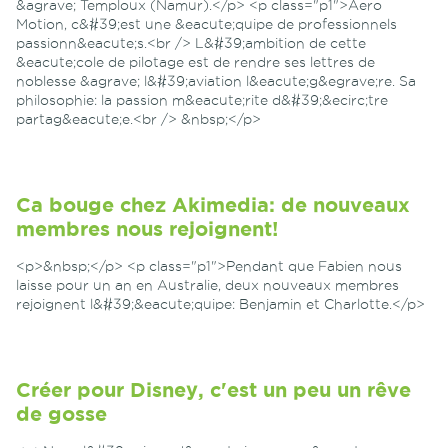
&agrave; Temploux (Namur).</p> <p class="p1">Aero
Motion, c&#39;est une &eacute;quipe de professionnels
passionn&eacute;s.<br /> L&#39;ambition de cette
&eacute;cole de pilotage est de rendre ses lettres de
noblesse &agrave; l&#39;aviation l&eacute;g&egrave;re. Sa
philosophie: la passion m&eacute;rite d&#39;&ecirc;tre
partag&eacute;e.<br /> &nbsp;</p>
Ca bouge chez Akimedia: de nouveaux
membres nous rejoignent!
<p>&nbsp;</p> <p class="p1">Pendant que Fabien nous
laisse pour un an en Australie, deux nouveaux membres
rejoignent l&#39;&eacute;quipe: Benjamin et Charlotte.</p>
Créer pour Disney, c'est un peu un rêve
de gosse