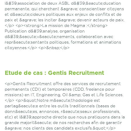
l&#39;association de deux ASBL d&#39;&eacute;ducation
permanente, qui cherchent &agrave; conscientiser citoyens
et d&eacute;cideurs politiques aux enjeux de conflits et de
paix et &agrave; les inciter &agrave; devenir acteurs de paix.
</p> <p><strong>La mission de Magma :</strong>
Publication d&#39;analyse, organisation
d&#39;&eacute;v&eacute;nements, collaboration avec
repr&eacute;sentants politiques, formations et animations
citoyennes.</p> <p>&nbsp;</p>
Etude de cas : Gentis Recruitment
<p>Gentis Recruitment offre des services de recrutement
permanents (CDI) et temporaires (CDD, freelance pour
missions) en IT, Engineering, Oil &amp; Gas et Life Sciences.
</p> <p>&quot;Notre m&eacute;thodologie est
partag&eacute;e entre les outils traditionnels (bases de
donn&eacute;es, annonces, r&eacute;seaux professionels,
etc) et l&#39;approche directe que nous pratiquons dans la
grande majorit&eacute; de nos recherches afin de garantir
&agrave; nos clients des candidats exclusifs.&quot;</p>