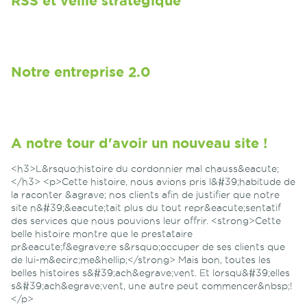
RSS et veille stratégique
Notre entreprise 2.0
A notre tour d'avoir un nouveau site !
<h3>L&rsquo;histoire du cordonnier mal chauss&eacute;
</h3> <p>Cette histoire, nous avions pris l&#39;habitude de
la raconter &agrave; nos clients afin de justifier que notre
site n&#39;&eacute;tait plus du tout repr&eacute;sentatif
des services que nous pouvions leur offrir. <strong>Cette
belle histoire montre que le prestataire
pr&eacute;f&egrave;re s&rsquo;occuper de ses clients que
de lui-m&ecirc;me&hellip;</strong> Mais bon, toutes les
belles histoires s&#39;ach&egrave;vent. Et lorsqu&#39;elles
s&#39;ach&egrave;vent, une autre peut commencer&nbsp;!
</p>