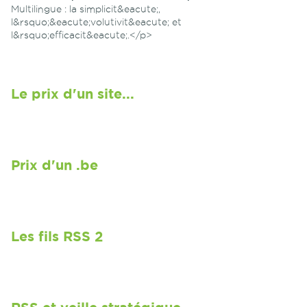
Multilingue : la simplicit&eacute;,
l&rsquo;&eacute;volutivit&eacute; et
l&rsquo;efficacit&eacute;.</p>
Le prix d'un site...
Prix d'un .be
Les fils RSS 2