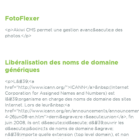
FotoFlexer
<p>Akiwi CMS permet une gestion avanc&eacute;e des
photos.</p>
Libéralisation des noms de domaine
génériques
<p>L&#39;<a
href="http://www.icann.org/">ICANN</a>&nbsp;(Internet
Corporation for Assigned Names and Numbers) est
l&#39;organisme en charge des noms de domaine des sites
Internet. Lors de leur&nbsp;<a
href="http://www.icann.org/en/announcements/announcemen
4-26jun08-en.htm">derni&egrave;re r&eacute;union</a>, fin
juin 2008, ils ont d&eacute;cid&eacute; d&#39;ouvrir les
d&eacute;p&ocirc;ts de noms de domaine &agrave;
n&#39;importe quelle extension (top level domain), et non