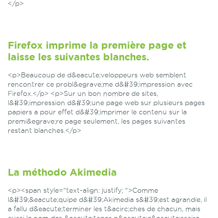
</p>
Firefox imprime la première page et
laisse les suivantes blanches.
<p>Beaucoup de d&eacute;veloppeurs web semblent
rencontrer ce probl&egrave;me d&#39;impression avec
Firefox.</p> <p>Sur un bon nombre de sites,
l&#39;impression d&#39;une page web sur plusieurs pages
papiers a pour effet d&#39;imprimer le contenu sur la
premi&egrave;re page seulement, les pages suivantes
restant blanches.</p>
La méthodo Akimedia
<p><span style="text-align: justify; ">Comme
l&#39;&eacute;quipe d&#39;Akimedia s&#39;est agrandie, il
a fallu d&eacute;terminer les t&acirc;ches de chacun, mais