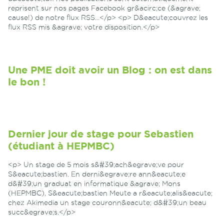
reprisent sur nos pages Facebook gr&acirc;ce (&agrave;
cause!) de notre flux RSS...</p> <p> D&eacute;couvrez les
flux RSS mis &agrave; votre disposition.</p>
Une PME doit avoir un Blog : on est dans
le bon !
Dernier jour de stage pour Sebastien
(étudiant à HEPMBC)
<p> Un stage de 5 mois s&#39;ach&egrave;ve pour
S&eacute;bastien. En derni&egrave;re ann&eacute;e
d&#39;un graduat en informatique &agrave; Mons
(HEPMBC), S&eacute;bastien Meute a r&eacute;alis&eacute;
chez Akimedia un stage couronn&eacute; d&#39;un beau
succ&egrave;s.</p>