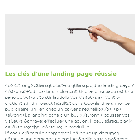
Les clés d'une landing page réussie
<p><strong>Qu&rsquo;est-ce qu&rsquo;une landing page ?
</strong>Pour parler simplement, une landing page est une
page de votre site sur laquelle vos visiteurs arrivent en
cliquant sur un r&eacute;sultat dans Google, une annonce
publicitaire, un lien chez un partenaire&hellip;</p> <p>
<strong>La landing page a un but :</strong> pousser vos
visiteurs &agrave; effectuer une action. Il peut s&rsquo;agir
de l&rsquo;achat d&rsquo;un produit, du
t&eacute;l&eacute;chargement d&rsquo;un document,
d&rsquo;une demande de contact&hellip;</p> <p>&nbsp;