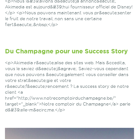
<p>Nous l&#39;avions d&eacute;ja annonc&eacute;,
Akimedia est aujourd&#39;hui fournisseur officiel de Disney!
</p> <p>Nous pouvons maintenant vous pr&eacute;senter
le fruit de notre travail, non sans une certaine
fiert&eacute;.&nbsp;</p>
Du Champagne pour une Success Story
<p>Akimedia r&eacute;alise des sites web. Mais &ccedil;a,
vous le saviez d&eacute;j&agrave;. Saviez-vous cependant
que nous pouvons &eacute;galement vous conseiller dans
votre strat&eacute;gie et votre
r&eacute;f&eacute;rencement ? La success story de notre
client <a
href="http://www.notrecomptoirduchampagne.be/"
target="_blank">Notre comptoir du Champagne</a> parle
d&#39;elle-m&ecirc;me.</p>