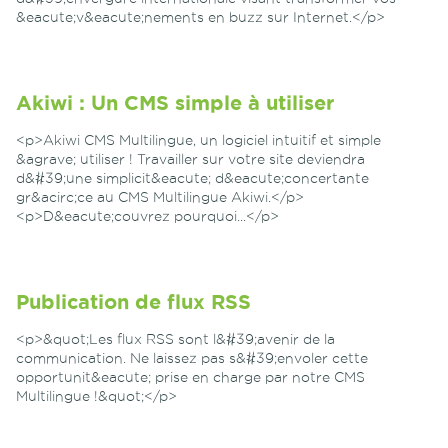
&eacute;v&eacute;nements en buzz sur Internet.</p>
Akiwi : Un CMS simple à utiliser
<p>Akiwi CMS Multilingue, un logiciel intuitif et simple
&agrave; utiliser ! Travailler sur votre site deviendra
d&#39;une simplicit&eacute; d&eacute;concertante
gr&acirc;ce au CMS Multilingue Akiwi.</p>
<p>D&eacute;couvrez pourquoi...</p>
Publication de flux RSS
<p>&quot;Les flux RSS sont l&#39;avenir de la
communication. Ne laissez pas s&#39;envoler cette
opportunit&eacute; prise en charge par notre CMS
Multilingue !&quot;</p>