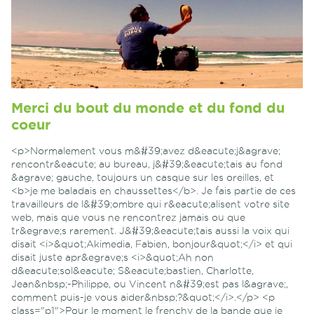
Merci du bout du monde et du fond du
coeur
<p>Normalement vous m&#39;avez d&eacute;j&agrave;
rencontr&eacute; au bureau, j&#39;&eacute;tais au fond
&agrave; gauche, toujours un casque sur les oreilles, et
<b>je me baladais en chaussettes</b>. Je fais partie de ces
travailleurs de l&#39;ombre qui r&eacute;alisent votre site
web, mais que vous ne rencontrez jamais ou que
tr&egrave;s rarement. J&#39;&eacute;tais aussi la voix qui
disait <i>&quot;Akimedia, Fabien, bonjour&quot;</i> et qui
disait juste apr&egrave;s <i>&quot;Ah non
d&eacute;sol&eacute; S&eacute;bastien, Charlotte,
Jean&nbsp;-Philippe, ou Vincent n&#39;est pas l&agrave;,
comment puis-je vous aider&nbsp;?&quot;</i>.</p> <p
class="p1">Pour le moment le frenchy de la bande que je