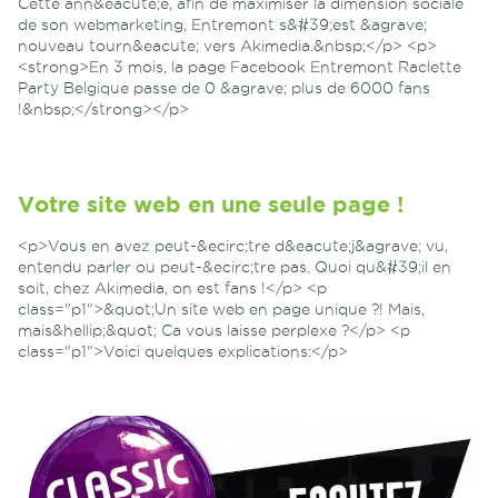
Cette ann&eacute;e, afin de maximiser la dimension sociale
de son webmarketing, Entremont s&#39;est &agrave;
nouveau tourn&eacute; vers Akimedia.&nbsp;</p> <p>
<strong>En 3 mois, la page Facebook Entremont Raclette
Party Belgique passe de 0 &agrave; plus de 6000 fans
!&nbsp;</strong></p>
Votre site web en une seule page !
<p>Vous en avez peut-&ecirc;tre d&eacute;j&agrave; vu,
entendu parler ou peut-&ecirc;tre pas. Quoi qu&#39;il en
soit, chez Akimedia, on est fans !</p> <p
class="p1">&quot;Un site web en page unique ?! Mais,
mais&hellip;&quot; Ca vous laisse perplexe ?</p> <p
class="p1">Voici quelques explications:</p>