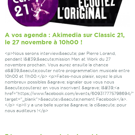
A vos agenda : Akimedia sur Classic 21,
le 27 novembre à 10h00 !
<p>Nous serons interview&eacute; par Pierre Lorand,
pendant l&#39;&eacute;mission Men at Work du 27
novembre prochain. Vous aurez ensuite la chance
d&#39;&eacute;couter notre programmation musicale entre
10h00 et 11h00.</p> <p>Faites-nous plaisir, soyez le plus
nombreux possibles &agrave; signaler que vous nous
&eacute;couterez en vous inscrivant &agrave; l&#39;<a
href="https://www.facebook.com/events/609317775798694/"
target="_blank">&eacute;v&eacute;nement Facebook</a>.
</p> <p>Il y a une belle suprise &agrave; la cl&eacute; pour
nous auditeurs !</p>