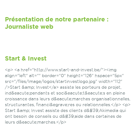
Présentation de notre partenaire :
Journaliste web
Start & Invest
<p> <a href="http://www.start-and-invest.be/"><img
align="left" alt="" border="0" height="126" hspace="5px"
src="/files/Image/logos/startinvestlogo.jpg" width="112"
/>Start &amp; Invest</a> assiste les porteurs de projet,
ind&eacute;pendants et soci&eacute;t&eacute;s en pleine
croissance dans leurs d&eacute;marches organisationnelles,
structurantes, financi&egrave;res ou relationnelles.</p> <p>
Start &amp; Invest assiste des clients d&#39;Akimedia qui
ont besoin de conseils ou d&#39;aide dans certaines de
leurs d&eacute;marches.</p>