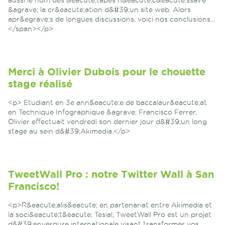
aussi le nom des &eacute;tapes n&eacute;c&eacute;ssaire
&agrave; la cr&eacute;ation d&#39;un site web. Alors
apr&egrave;s de longues discussions, voici nos conclusions...
</span></p>
Merci à Olivier Dubois pour le chouette
stage réalisé
<p> Etudiant en 3e ann&eacute;e de baccalaur&eacute;at
en Technique Infographique &agrave; Francisco Ferrer,
Olivier effectuait vendredi son dernier jour d&#39;un long
stage au sein d&#39;Akimedia.</p>
TweetWall Pro : notre Twitter Wall à San
Francisco!
<p>R&eacute;alis&eacute; en partenariat entre Akimedia et
la soci&eacute;t&eacute; Tesial, TweetWall Pro est un projet
d&#39;envergure internationale visant transformer vos