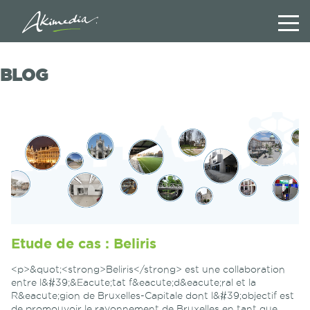
BLOG
Etude de cas : Beliris
<p>&quot;<strong>Beliris</strong> est une collaboration
entre l&#39;&Eacute;tat f&eacute;d&eacute;ral et la
R&eacute;gion de Bruxelles-Capitale dont l&#39;objectif est
de promouvoir le rayonnement de Bruxelles en tant que