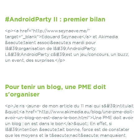
#AndroidParty II : premier bilan
<p><a href="http://www.seynaeve.me/"
target="_blank">Edouard Seynaeve</a> et Akimedia
&eacute;taient associ&eacute;s mardi pour
l&#39;organisation de l&#39;AndroidParty.
L&#39;AndroidParty c&#39;est un jeu/concours, un buzz,
un event, des surprises.</p>
Pour tenir un blog, une PME doit
s'organiser
<p>Je ris -jaune- de mon article du 11 mai qui s&#39;intitulait
&quot;<a href="http://www.akimedia.eu/blog/une-pme-doit-
avoir-un-blog-on-est-dans-le-bon.html">Une PME doit avoir
un blog : on est dans le bon</a>&quot;. En effet, si
l&#39;intention &eacute;tait bonne, force est de constater
que les moyens et la t&eacute;nacit&eacute; manquaient.