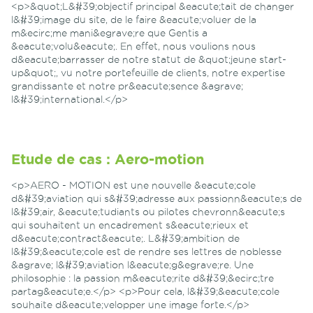
<p>&quot;L&#39;objectif principal &eacute;tait de changer
l&#39;image du site, de le faire &eacute;voluer de la
m&ecirc;me mani&egrave;re que Gentis a
&eacute;volu&eacute;. En effet, nous voulions nous
d&eacute;barrasser de notre statut de &quot;jeune start-
up&quot;, vu notre portefeuille de clients, notre expertise
grandissante et notre pr&eacute;sence &agrave;
l&#39;international.</p>
Etude de cas : Aero-motion
<p>AERO - MOTION est une nouvelle &eacute;cole
d&#39;aviation qui s&#39;adresse aux passionn&eacute;s de
l&#39;air, &eacute;tudiants ou pilotes chevronn&eacute;s
qui souhaitent un encadrement s&eacute;rieux et
d&eacute;contract&eacute;. L&#39;ambition de
l&#39;&eacute;cole est de rendre ses lettres de noblesse
&agrave; l&#39;aviation l&eacute;g&egrave;re. Une
philosophie : la passion m&eacute;rite d&#39;&ecirc;tre
partag&eacute;e.</p> <p>Pour cela, l&#39;&eacute;cole
souhaite d&eacute;velopper une image forte.</p>