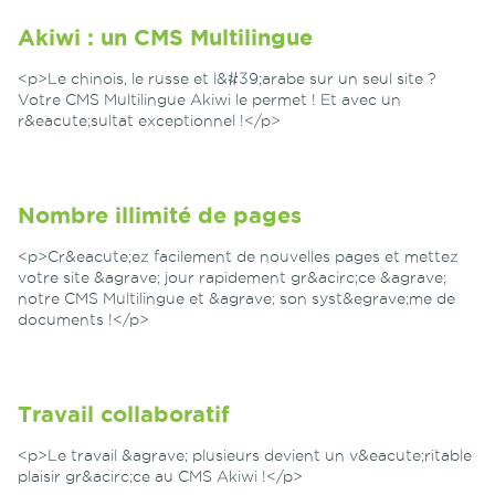
Akiwi : un CMS Multilingue
<p>Le chinois, le russe et l&#39;arabe sur un seul site ?
Votre CMS Multilingue Akiwi le permet ! Et avec un
r&eacute;sultat exceptionnel !</p>
Nombre illimité de pages
<p>Cr&eacute;ez facilement de nouvelles pages et mettez
votre site &agrave; jour rapidement gr&acirc;ce &agrave;
notre CMS Multilingue et &agrave; son syst&egrave;me de
documents !</p>
Travail collaboratif
<p>Le travail &agrave; plusieurs devient un v&eacute;ritable
plaisir gr&acirc;ce au CMS Akiwi !</p>