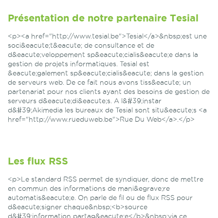
Présentation de notre partenaire Tesial
<p><a href="http://www.tesial.be">Tesial</a>&nbsp;est une
soci&eacute;t&eacute; de consultance et de
d&eacute;veloppement sp&eacute;cialis&eacute;e dans la
gestion de projets informatiques. Tesial est
&eacute;galement sp&eacute;cialis&eacute; dans la gestion
de serveurs web. De ce fait nous avons tiss&eacute; un
partenariat pour nos clients ayant des besoins de gestion de
serveurs d&eacute;di&eacute;s. A l&#39;instar
d&#39;Akimedia les bureaux de Tesial sont situ&eacute;s <a
href="http://www.rueduweb.be">Rue Du Web</a>.</p>
Les flux RSS
<p>Le standard RSS permet de syndiquer, donc de mettre
en commun des informations de mani&egrave;re
automatis&eacute;e. On parle de fil ou de flux RSS pour
d&eacute;signer chaque&nbsp;<b>source
d&#39;information partag&eacute;e</b>&nbsp;via ce