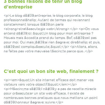
3 bonnes raisons de tenir un blog
d'entreprise
<p>Le blog d&#39;entreprise, le blog corporate, le blog
professionnel&hellip; Autant de termes qui reviennent
constamment lorsque l&#39;on parle
<strong>strat&eacute;gie web</strong>.</p> <p>On vous
entend d&#39;ici: &quot;Un blog pour mon entreprise ?
Mouais mais &ccedil;a prend du temps. Bof, c&#39;est pas
pour moi. Oui mais j&#39;ai rien &agrave; dire&hellip; et puis,
c&#39;est compliqu&eacute;.&quot;</p> <p>Allons, allons,
ne faites pas votre mauvaise t&ecirc;te parce que...</p>
C'est quoi un bon site web, finalement ?
<p><em>&quot;Un site internet efficace doit mener vos
visiteurs vers votre objectif.&quot;</em></p>
<p>M&ecirc;me s&#39;il n&#39;y a pas de recette miracle
pour cr&eacute;er un site web efficace, il existe de
nombreuses bonnes pratiques que nous mettons un point
d&#39;honneur &agrave; suivre.</p>