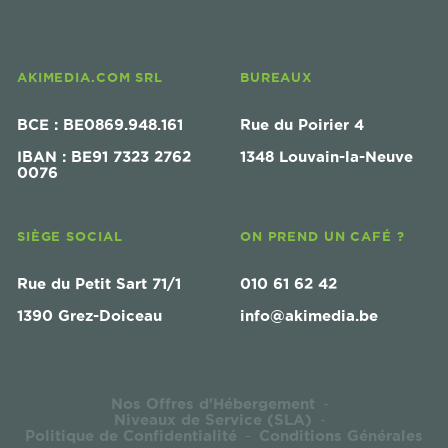
AKIMEDIA.COM SRL
BUREAUX
BCE : BE0869.948.161
Rue du Poirier 4
IBAN : BE91 7323 2762
1348 Louvain-la-Neuve
0076
SIÈGE SOCIAL
ON PREND UN CAFÉ ?
Rue du Petit Sart 71/1
010 61 62 42
1390 Grez-Doiceau
info@akimedia.be
Nos Offres d'Hébergement
-
Niveaux de Service (SLA)
-
Politique de Confidentialité
Conditions Générales
-