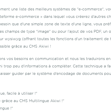
lement une liste des meilleurs systèmes de "e-commerce", v
eforme e-commerce » dans lequel vous créerez d’autres cha
besoin que d'une simple zone de texte d’une ligne, vous pré
es champs de type "image" ou pour l’ajout de vos PDF, un ou
eur wysiwyg (offrant toutes les fonctions d’un traitement de
ossible grâce au CMS Akiwi !
s vos besoins en communication et nous les traduirons en i
i trop peu d'informations à compléter. Cette technique a fa
us laisser guider par le système d'encodage de documents pour
, facile à utiliser !"
e grâce au CMS Multilingue Akiwi !"
ingue !"