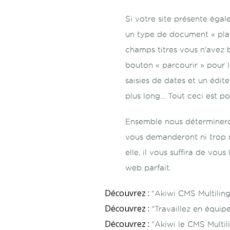
Si votre site présente éga
un type de document « plat
champs titres vous n'avez 
bouton « parcourir » pour l
saisies de dates et un édit
plus long… Tout ceci est p
Ensemble nous détermineron
vous demanderont ni trop n
elle, il vous suffira de vo
web parfait.
Découvrez :
"Akiwi CMS Multilingue
Découvrez :
"Travaillez en équip
Découvrez :
"Akiwi le CMS Multil