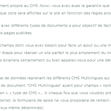
ent propre au CMS Akiwi, vous avez aussi la garantie que vo
ue zone sera affichée sur le site en fonction des règles pr
vec différents types de documents a pour objectif de facil
es pages publiées.
hamps dont vous avez besoin pour faire un ajout ou une mod
ar étape pour réaliser un site parfait le plus simplement du 
ous éclairera certainement ou bien appelez-nous pour une dé
e de données reprenant les différents CMS Multilingues qui 
 de document "CMS Multilingues" ayant pour champs « nom 
ation », « type de CMS »,... A chaque fois que vous voudrez
Internet, le formulaire de saisie ne vous proposera de rempl
 vous même déterminés).