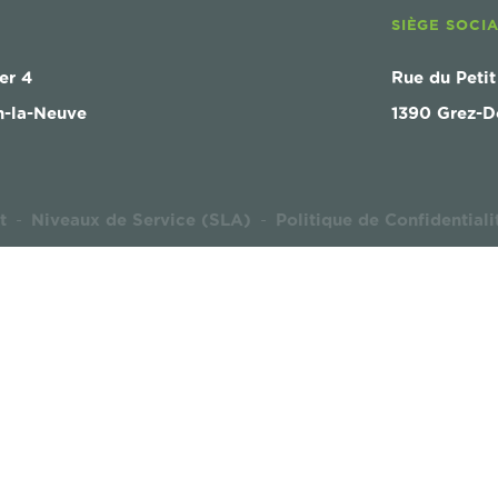
SIÈGE SOCI
er 4
Rue du Petit
n-la-Neuve
1390 Grez-D
t
Niveaux de Service (SLA)
Politique de Confidentiali
-
-