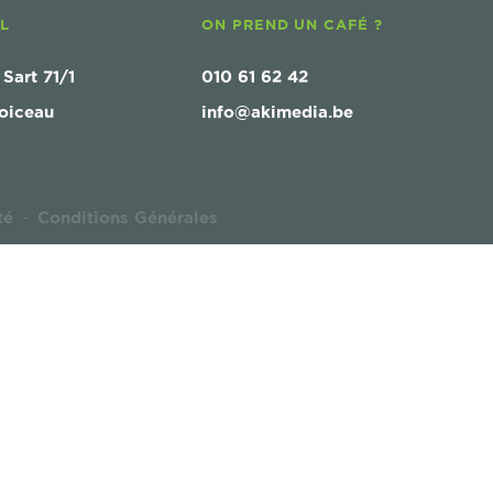
AL
ON PREND UN CAFÉ ?
 Sart 71/1
010 61 62 42
oiceau
info@akimedia.be
té
Conditions Générales
-