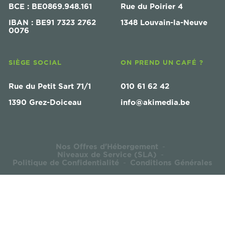
BCE : BE0869.948.161
Rue du Poirier 4
IBAN : BE91 7323 2762
1348 Louvain-la-Neuve
0076
SIÈGE SOCIAL
ON PREND UN CAFÉ ?
Rue du Petit Sart 71/1
010 61 62 42
1390 Grez-Doiceau
info@akimedia.be
Nos Offres d'Hébergement
-
Niveaux de Service (SLA)
-
Politique de Confidentialité
Conditions Générales
-