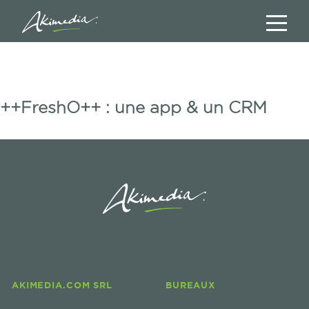
++FreshO++ : une app & un CRM
AKIMEDIA.COM SRL
BUREAUX