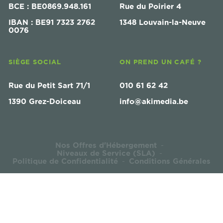
BCE : BE0869.948.161
Rue du Poirier 4
IBAN : BE91 7323 2762
1348 Louvain-la-Neuve
0076
SIÈGE SOCIAL
ON PREND UN CAFÉ ?
Rue du Petit Sart 71/1
010 61 62 42
1390 Grez-Doiceau
info@akimedia.be
Nos Offres d'Hébergement
-
Niveaux de Service (SLA)
-
Politique de Confidentialité
Conditions Générales
-