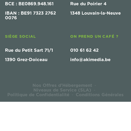
BCE : BE0869.948.161
Rue du Poirier 4
IBAN : BE91 7323 2762
1348 Louvain-la-Neuve
0076
SIÈGE SOCIAL
ON PREND UN CAFÉ ?
Rue du Petit Sart 71/1
010 61 62 42
1390 Grez-Doiceau
info@akimedia.be
Nos Offres d'Hébergement
-
Niveaux de Service (SLA)
-
Politique de Confidentialité
Conditions Générales
-