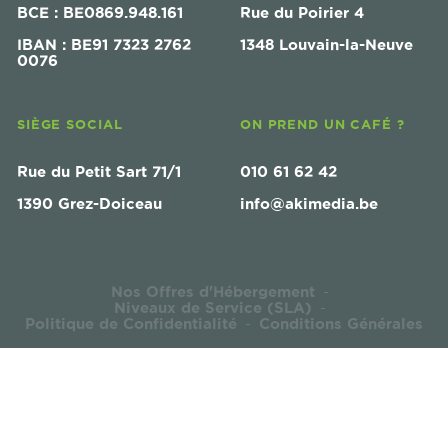
BCE : BE0869.948.161
Rue du Poirier 4
IBAN : BE91 7323 2762
1348 Louvain-la-Neuve
0076
SIÈGE SOCIAL
ON PREND UN CAFÉ ?
Rue du Petit Sart 71/1
010 61 62 42
1390 Grez-Doiceau
info@akimedia.be
Nos Offres d'Hébergement
-
Niveaux de Service (SLA)
-
Politique de Confidentialité
Conditions Générales
-