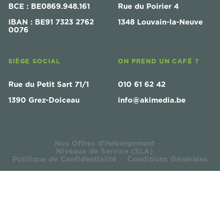
BCE : BE0869.948.161
Rue du Poirier 4
IBAN : BE91 7323 2762
1348 Louvain-la-Neuve
0076
SIÈGE SOCIAL
ON PREND UN CAFÉ ?
Rue du Petit Sart 71/1
010 61 62 42
1390 Grez-Doiceau
info@akimedia.be
Nos Offres d'Hébergement
-
Niveaux de Service (SLA)
-
Politique de Confidentialité
Conditions Générales
-