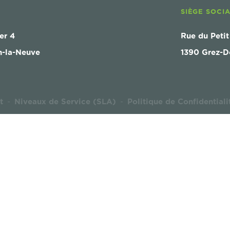
SIÈGE SOCI
er 4
Rue du Petit
n-la-Neuve
1390 Grez-D
t
Niveaux de Service (SLA)
Politique de Confidentiali
-
-