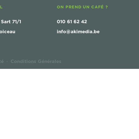
AL
ON PREND UN CAFÉ ?
 Sart 71/1
010 61 62 42
oiceau
info@akimedia.be
té
Conditions Générales
-