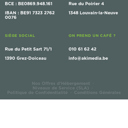
BCE : BE0869.948.161
Rue du Poirier 4
IBAN : BE91 7323 2762
1348 Louvain-la-Neuve
0076
SIÈGE SOCIAL
ON PREND UN CAFÉ ?
Rue du Petit Sart 71/1
010 61 62 42
1390 Grez-Doiceau
info@akimedia.be
Nos Offres d'Hébergement
-
Niveaux de Service (SLA)
-
Politique de Confidentialité
Conditions Générales
-