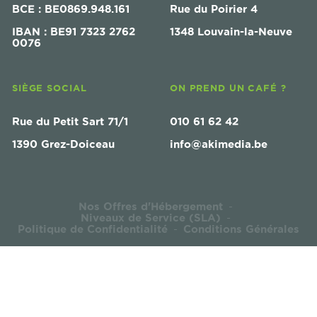
BCE : BE0869.948.161
Rue du Poirier 4
IBAN : BE91 7323 2762
1348 Louvain-la-Neuve
0076
SIÈGE SOCIAL
ON PREND UN CAFÉ ?
Rue du Petit Sart 71/1
010 61 62 42
1390 Grez-Doiceau
info@akimedia.be
Nos Offres d'Hébergement
-
Niveaux de Service (SLA)
-
Politique de Confidentialité
Conditions Générales
-