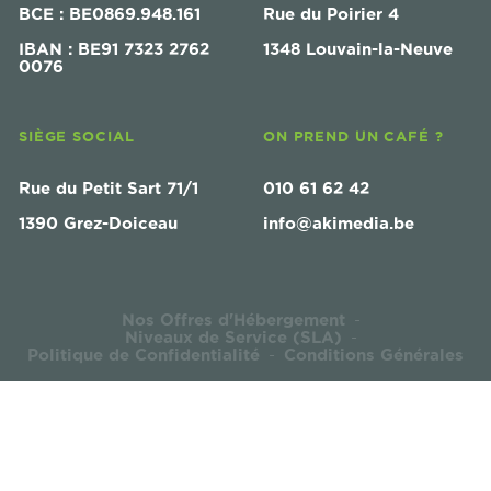
BCE : BE0869.948.161
Rue du Poirier 4
IBAN : BE91 7323 2762
1348 Louvain-la-Neuve
0076
SIÈGE SOCIAL
ON PREND UN CAFÉ ?
Rue du Petit Sart 71/1
010 61 62 42
1390 Grez-Doiceau
info@akimedia.be
Nos Offres d'Hébergement
-
Niveaux de Service (SLA)
-
Politique de Confidentialité
Conditions Générales
-