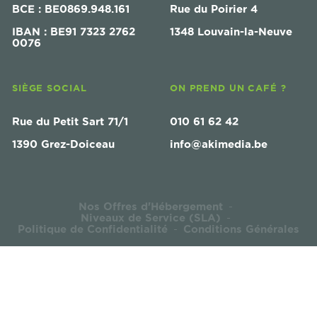
BCE : BE0869.948.161
Rue du Poirier 4
IBAN : BE91 7323 2762
1348 Louvain-la-Neuve
0076
SIÈGE SOCIAL
ON PREND UN CAFÉ ?
Rue du Petit Sart 71/1
010 61 62 42
1390 Grez-Doiceau
info@akimedia.be
Nos Offres d'Hébergement
-
Niveaux de Service (SLA)
-
Politique de Confidentialité
Conditions Générales
-