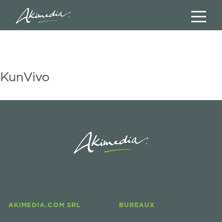
KunVivo
AKIMEDIA.COM SRL
BUREAUX