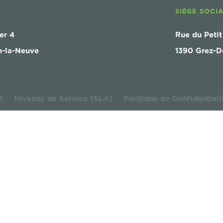
SIÈGE SOCI
er 4
Rue du Petit
n-la-Neuve
1390 Grez-D
t
Niveaux de Service (SLA)
Politique de Confidentiali
-
-