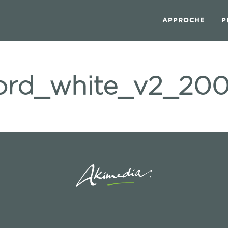
APPROCHE
P
ord_white_v2_20