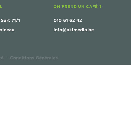
AL
ON PREND UN CAFÉ ?
 Sart 71/1
010 61 62 42
oiceau
info@akimedia.be
té
Conditions Générales
-