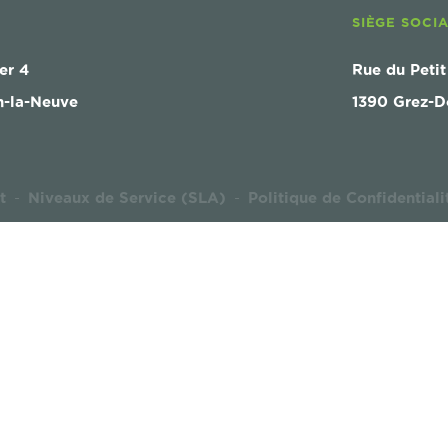
SIÈGE SOCI
er 4
Rue du Petit
n-la-Neuve
1390 Grez-D
t
Niveaux de Service (SLA)
Politique de Confidentiali
-
-