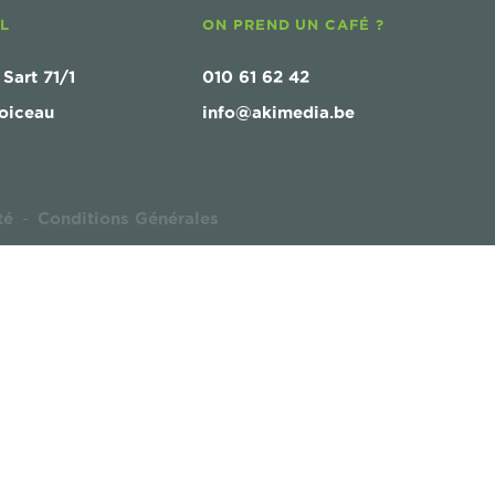
AL
ON PREND UN CAFÉ ?
 Sart 71/1
010 61 62 42
oiceau
info@akimedia.be
té
Conditions Générales
-