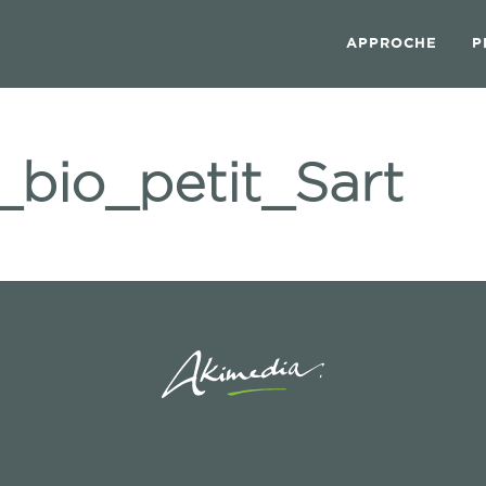
APPROCHE
P
bio_petit_Sart