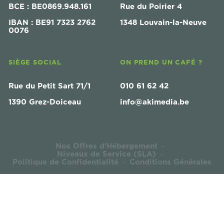
BCE : BE0869.948.161
Rue du Poirier 4
IBAN : BE91 7323 2762
1348 Louvain-la-Neuve
0076
SIÈGE SOCIAL
ON PREND UN CAFÉ ?
Rue du Petit Sart 71/1
010 61 62 42
1390 Grez-Doiceau
info@akimedia.be
Nos Offres d'Hébergement
-
Niveaux de Service (SLA)
-
Politique de Confidentialité
Conditions Générales
-