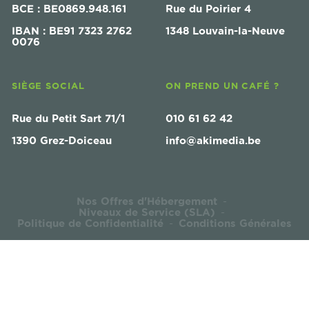
BCE : BE0869.948.161
Rue du Poirier 4
IBAN : BE91 7323 2762
1348 Louvain-la-Neuve
0076
SIÈGE SOCIAL
ON PREND UN CAFÉ ?
Rue du Petit Sart 71/1
010 61 62 42
1390 Grez-Doiceau
info@akimedia.be
Nos Offres d'Hébergement
-
Niveaux de Service (SLA)
-
Politique de Confidentialité
Conditions Générales
-