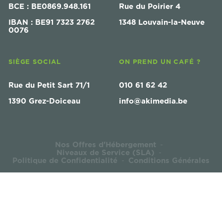
BCE : BE0869.948.161
Rue du Poirier 4
IBAN : BE91 7323 2762
1348 Louvain-la-Neuve
0076
SIÈGE SOCIAL
ON PREND UN CAFÉ ?
Rue du Petit Sart 71/1
010 61 62 42
1390 Grez-Doiceau
info@akimedia.be
Nos Offres d'Hébergement
-
Niveaux de Service (SLA)
-
Politique de Confidentialité
Conditions Générales
-