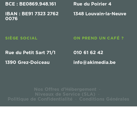
BCE : BE0869.948.161
Rue du Poirier 4
IBAN : BE91 7323 2762
1348 Louvain-la-Neuve
0076
SIÈGE SOCIAL
ON PREND UN CAFÉ ?
Rue du Petit Sart 71/1
010 61 62 42
1390 Grez-Doiceau
info@akimedia.be
Nos Offres d'Hébergement
-
Niveaux de Service (SLA)
-
Politique de Confidentialité
Conditions Générales
-