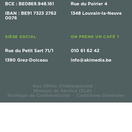
BCE : BE0869.948.161
Rue du Poirier 4
IBAN : BE91 7323 2762
1348 Louvain-la-Neuve
0076
SIÈGE SOCIAL
ON PREND UN CAFÉ ?
Rue du Petit Sart 71/1
010 61 62 42
1390 Grez-Doiceau
info@akimedia.be
Nos Offres d'Hébergement
-
Niveaux de Service (SLA)
-
Politique de Confidentialité
Conditions Générales
-