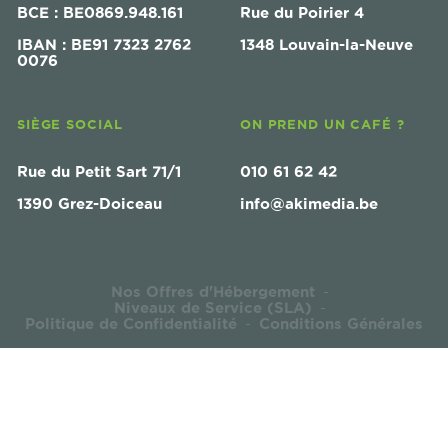
BCE : BE0869.948.161
Rue du Poirier 4
IBAN : BE91 7323 2762
1348 Louvain-la-Neuve
0076
SIÈGE SOCIAL
ON PREND UN CAFÉ ?
Rue du Petit Sart 71/1
010 61 62 42
1390 Grez-Doiceau
info@akimedia.be
Nos Offres d'Hébergement
-
Niveaux de Service (SLA)
-
Politique de Confidentialité
Conditions Générales
-