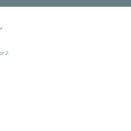
or
or 2