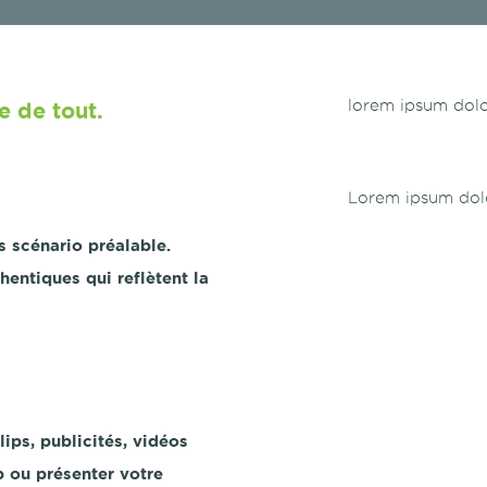
lorem ipsum dol
e de tout.
Lorem ipsum dol
ns scénario préalable.
entiques qui reflètent la
ips, publicités, vidéos
b ou présenter votre