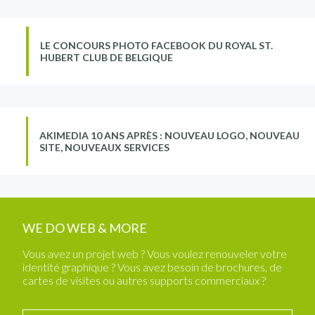
LE CONCOURS PHOTO FACEBOOK DU ROYAL ST.
HUBERT CLUB DE BELGIQUE
AKIMEDIA 10 ANS APRÈS : NOUVEAU LOGO, NOUVEAU
SITE, NOUVEAUX SERVICES
WE DO WEB & MORE
Vous avez un projet web ? Vous voulez renouveler votre
identité graphique ? Vous avez besoin de brochures, de
cartes de visites ou autres supports commerciaux ?